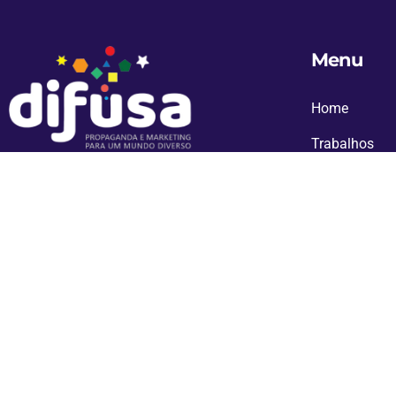
Menu
Home
Trabalhos
Blog
Reunimos habilidades, conhecimentos e
tecnologias para promover empresas,
Contato
produtos, serviços, ideias e ideais.
Oferecemos uma bagagem de mais de 40
anos de experiência, nos mais diversos
ramos e situações mercadológicas.