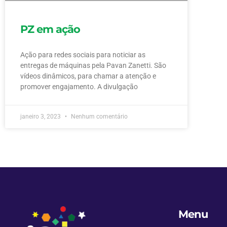
PZ em ação
Ação para redes sociais para noticiar as
entregas de máquinas pela Pavan Zanetti. São
vídeos dinâmicos, para chamar a atenção e
promover engajamento. A divulgação
janeiro 3, 2023
Nenhum comentário
Menu