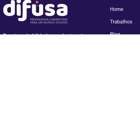
Home
Trabalhos
Blog
Reunimos habilidades, conhecimentos e
tecnologias para promover empresas,
Contato
produtos, serviços, ideias e ideais.
Oferecemos uma bagagem de mais de 40
anos de experiência, nos mais diversos
ramos e situações mercadológicas.
Difusa Propaganda e Market