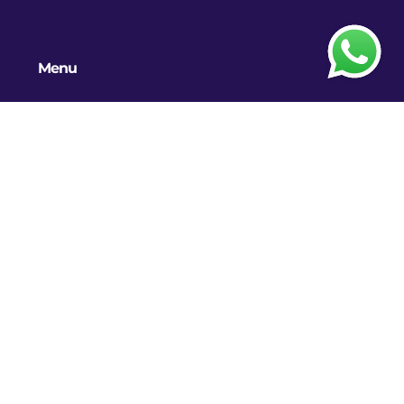
Menu
Home
Trabalhos
Blog
Contato
Difusa Propaganda e Marketing |
Senior Startup de Inteligência
Comercial. –
Copyright © 2026